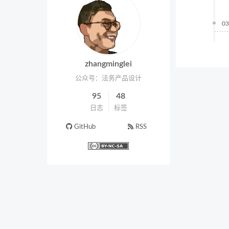
03
zhangminglei
公众号：法务产品设计
95
48
日志
标签
GitHub
RSS