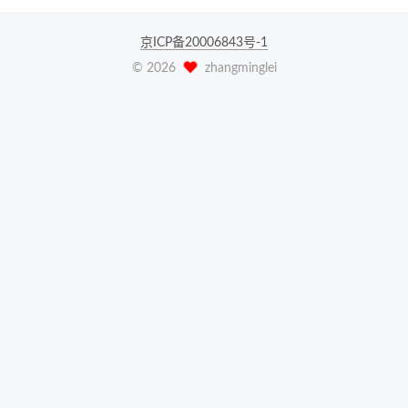
京ICP备20006843号-1
©
2026
zhangminglei