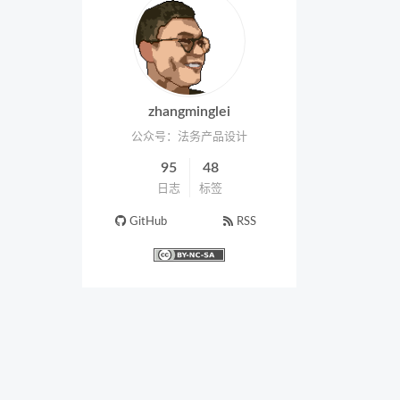
zhangminglei
公众号：法务产品设计
95
48
日志
标签
GitHub
RSS