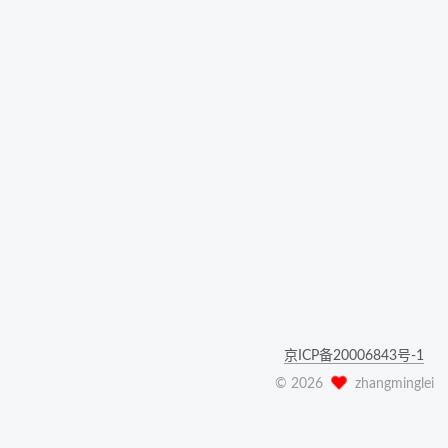
京ICP备20006843号-1
©
2026
zhangminglei