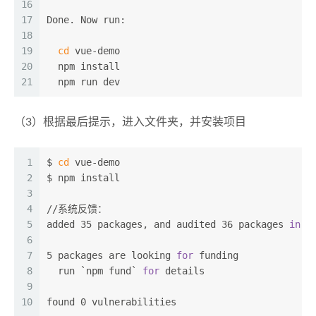
16
17
Done. Now run:
18
19
cd
 vue-demo
20
  npm install
21
  npm run dev
（3）根据最后提示，进入文件夹，并安装项目
1
$ 
cd
 vue-demo
2
$ npm install
3
4
//系统反馈：
5
added 35 packages, and audited 36 packages 
in
 1
6
7
5 packages are looking 
for
 funding
8
  run `npm fund` 
for
 details
9
10
found 0 vulnerabilities