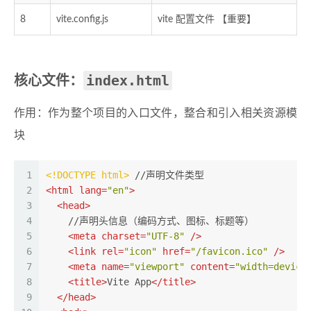
8
vite.config.js
vite 配置文件 【重要】
index.html
核心文件：
作用：作为整个项目的入口文件，整合和引入相关资源模
块
1
<!DOCTYPE 
html
>
 //声明文件类型
2
<
html
lang
=
"en"
>
3
<
head
>
4
    //声明头信息（编码方式、图标、标题等）
5
<
meta
charset
=
"UTF-8"
 />
6
<
link
rel
=
"icon"
href
=
"/favicon.ico"
 />
7
<
meta
name
=
"viewport"
content
=
"width=device
8
<
title
>
Vite App
</
title
>
9
</
head
>