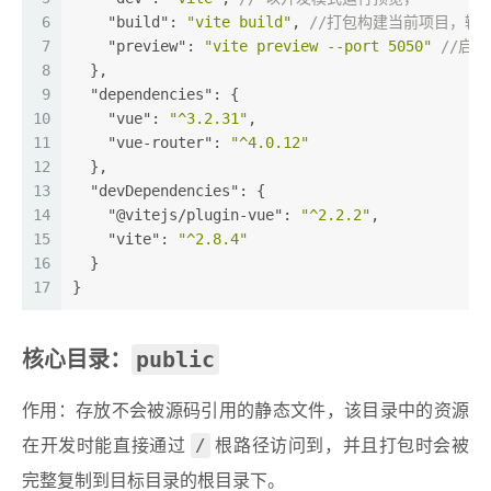
6
"build"
: 
"vite build"
, 
//打包构建当前项目，输
7
"preview"
: 
"vite preview --port 5050"
//启
8
  },
9
"dependencies"
: {
10
"vue"
: 
"^3.2.31"
,
11
"vue-router"
: 
"^4.0.12"
12
  },
13
"devDependencies"
: {
14
"@vitejs/plugin-vue"
: 
"^2.2.2"
,
15
"vite"
: 
"^2.8.4"
16
  }
17
}
public
核心目录：
作用：存放不会被源码引用的静态文件，该目录中的资源
/
在开发时能直接通过
根路径访问到，并且打包时会被
完整复制到目标目录的根目录下。