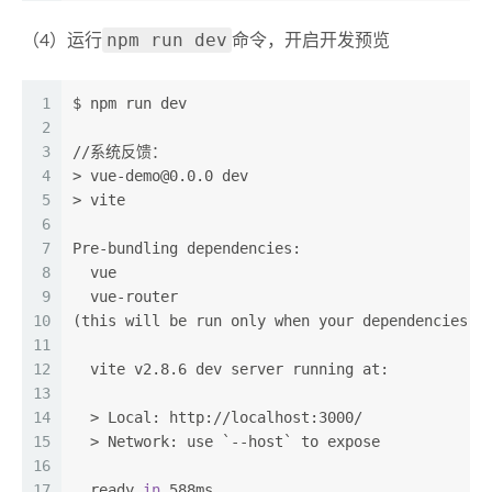
npm run dev
（4）运行
命令，开启开发预览
1
$ npm run dev
2
3
//系统反馈：
4
> vue-demo@0.0.0 dev
5
> vite
6
7
Pre-bundling dependencies:
8
  vue
9
  vue-router
10
(this will be run only when your dependencies o
11
12
  vite v2.8.6 dev server running at:
13
14
  > Local: http://localhost:3000/
15
  > Network: use `--host` to expose
16
17
  ready 
in
 588ms.