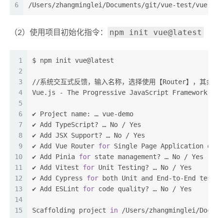
6
/Users/zhangminglei/Documents/git/vue-test/vue-d
npm init vue@latest
（2）使用项目初始化指令：
1
$ npm init vue@latest
2
3
//系统交互式反馈，输入名称，选择使用【Router】，其余
4
Vue.js - The Progressive JavaScript Framework
5
6
✔ Project name: … vue-demo
7
✔ Add TypeScript? … No / Yes
8
✔ Add JSX Support? … No / Yes
9
✔ Add Vue Router 
for
 Single Page Application de
10
✔ Add Pinia 
for
 state management? … No / Yes
11
✔ Add Vitest 
for
 Unit Testing? … No / Yes
12
✔ Add Cypress 
for
 both Unit and End-to-End test
13
✔ Add ESLint 
for
 code quality? … No / Yes
14
15
Scaffolding project 
in
 /Users/zhangminglei/Docu