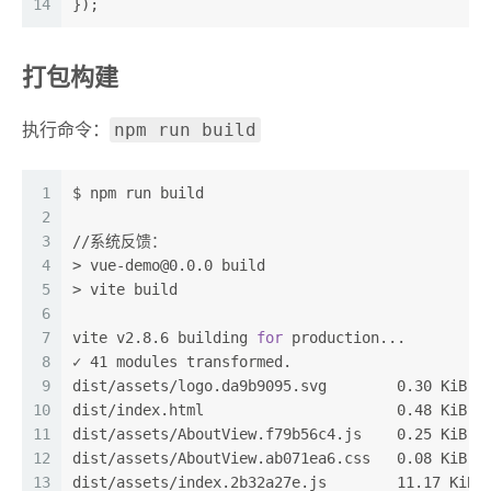
14
});
打包构建
npm run build
执行命令：
1
$ npm run build
2
3
//系统反馈：
4
> vue-demo@0.0.0 build
5
> vite build
6
7
vite v2.8.6 building 
for
 production...
8
✓ 41 modules transformed.
9
dist/assets/logo.da9b9095.svg        0.30 KiB
10
dist/index.html                      0.48 KiB
11
dist/assets/AboutView.f79b56c4.js    0.25 KiB /
12
dist/assets/AboutView.ab071ea6.css   0.08 KiB /
13
dist/assets/index.2b32a27e.js        11.17 KiB 