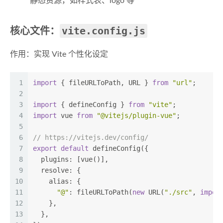
静态资源，如样式表、logo 等
vite.config.js
核心文件：
作用：实现 Vite 个性化设定
1
import
 { fileURLToPath, URL } 
from
"url"
;
2
3
import
 { defineConfig } 
from
"vite"
;
4
import
 vue 
from
"@vitejs/plugin-vue"
;
5
6
// https://vitejs.dev/config/
7
export
default
 defineConfig({
8
plugins
: [vue()],
9
resolve
: {
10
alias
: {
11
"@"
: fileURLToPath(
new
 URL(
"./src"
, 
impor
12
    },
13
  },