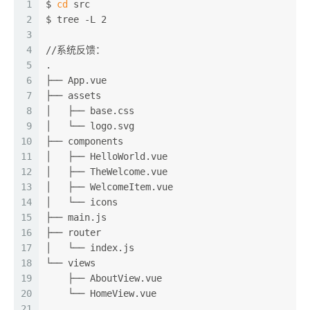
1
$ 
cd
 src
2
$ tree -L 2
3
4
//系统反馈：
5
.
6
├── App.vue
7
├── assets
8
│   ├── base.css
9
│   └── logo.svg
10
├── components
11
│   ├── HelloWorld.vue
12
│   ├── TheWelcome.vue
13
│   ├── WelcomeItem.vue
14
│   └── icons
15
├── main.js
16
├── router
17
│   └── index.js
18
└── views
19
    ├── AboutView.vue
20
    └── HomeView.vue
21