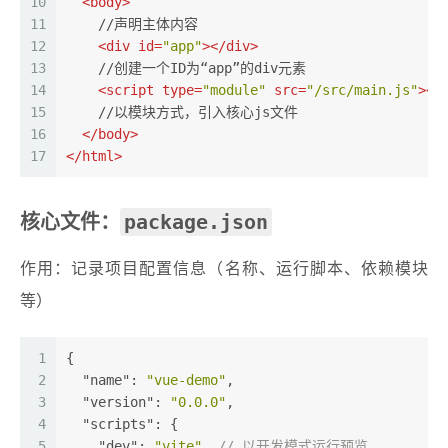
10
<
body
>
11
    //声明主体内容
12
<
div
id
=
"app"
>
</
div
>
13
    //创建一个ID为“app”的div元素
14
<
script
type
=
"module"
src
=
"/src/main.js"
>
</
15
    //以模块方式，引入核心js文件
16
</
body
>
17
</
html
>
package.json
核心文件：
作用：记录项目配置信息（名称、运行脚本、依赖模块
等）
1
{
2
"name"
: 
"vue-demo"
,
3
"version"
: 
"0.0.0"
,
4
"scripts"
: {
5
"dev"
: 
"vite"
, 
// 以开发模式运行预览，