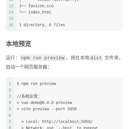
13
├── favicon.ico
14
└── index.html
15
16
1 directory, 8 files
本地预览
npm run preview
dist
运行：
，将在本地
文件夹，
启动一个网页服务器：
1
$ npm run preview
2
3
//系统反馈：
4
> vue-demo@0.0.0 preview
5
> vite preview --port 5050
6
7
  > Local: http://localhost:5050/
8
  > Network: use `--host` to expose